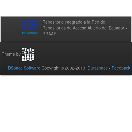
Repositorio integrado a la Red de
Repositorios de Acceso Abierto del Ecuador -
RRAAE
Theme by
DSpace Software
Copyright © 2002-2013
Duraspace
-
Feedback