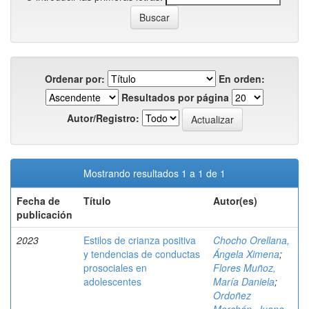
Ordenar por:
En orden:
Resultados por página
Autor/Registro:
Mostrando resultados 1 a 1 de 1
Fecha de
Título
Autor(es)
publicación
2023
Estilos de crianza positiva
Chocho Orellana,
y tendencias de conductas
Ángela Ximena
;
prosociales en
Flores Muñoz,
adolescentes
María Daniela
;
Ordoñez