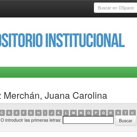
z Merchán, Juana Carolina
C
D
E
F
G
H
I
J
K
L
M
N
O
P
Q
R
S
T
U
O introducir las primeras letras: