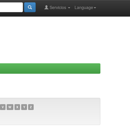
Servicios
Language
V
W
X
Y
Z