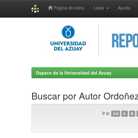
Página de inicio
Listar
Ayuda
Skip
navigation
Dspace de la Universidad del Azuay
Buscar por Autor Ordoñe
Ir a:
0-9
A
B