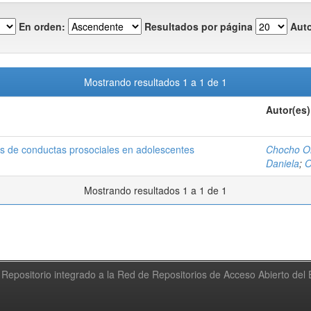
En orden:
Resultados por página
Auto
Mostrando resultados 1 a 1 de 1
Autor(es)
ias de conductas prosociales en adolescentes
Chocho Or
Daniela
;
O
Mostrando resultados 1 a 1 de 1
Repositorio integrado a la Red de Repositorios de Acceso Abierto de