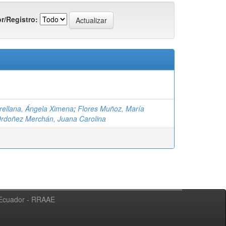
r/Registro:
ellana, Ángela Ximena
;
Flores Muñoz, María
rdoñez Merchán, Juana Carolina
l Ecuador - RRAAE