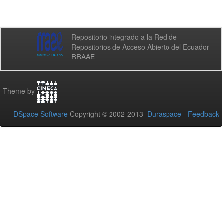
Repositorio integrado a la Red de
Repositorios de Acceso Abierto del Ecuador -
RRAAE
Theme by
DSpace Software
Copyright © 2002-2013
Duraspace
-
Feedback