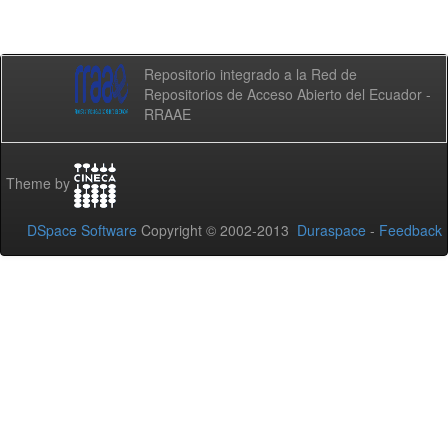
Repositorio integrado a la Red de
Repositorios de Acceso Abierto del Ecuador -
RRAAE
Theme by
DSpace Software
Copyright © 2002-2013
Duraspace
-
Feedback