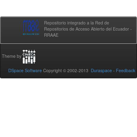
Repositorio integrado a la Red de
Repositorios de Acceso Abierto del Ecuador -
RRAAE
Theme by
DSpace Software
Copyright © 2002-2013
Duraspace
-
Feedback