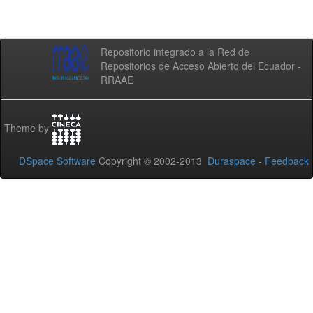
Repositorio integrado a la Red de
Repositorios de Acceso Abierto del Ecuador -
RRAAE
Theme by
DSpace Software
Copyright © 2002-2013
Duraspace
-
Feedback