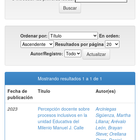
Ordenar por:
En orden:
Resultados por página
Autor/Registro:
Mostrando resultados 1 a 1 de 1
Fecha de
Título
Autor(es)
publicación
2023
Percepción docente sobre
Arciniegas
procesos inclusivos en la
Sigüenza, Martha
unidad Educativa del
Liliana
;
Arévalo
Milenio Manuel J. Calle
León, Brayan
Steve
;
Orellana