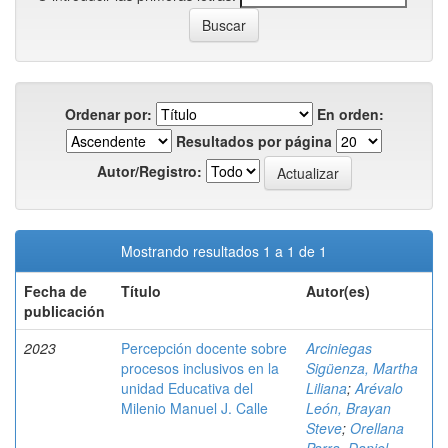
Ordenar por:
En orden:
Resultados por página
Autor/Registro:
Mostrando resultados 1 a 1 de 1
Fecha de
Título
Autor(es)
publicación
2023
Percepción docente sobre
Arciniegas
procesos inclusivos en la
Sigüenza, Martha
unidad Educativa del
Liliana
;
Arévalo
Milenio Manuel J. Calle
León, Brayan
Steve
;
Orellana