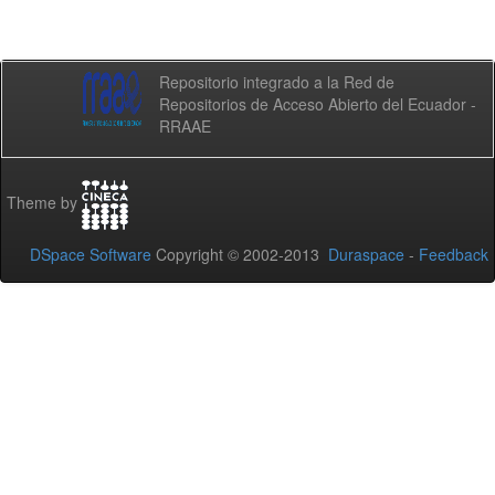
Repositorio integrado a la Red de
Repositorios de Acceso Abierto del Ecuador -
RRAAE
Theme by
DSpace Software
Copyright © 2002-2013
Duraspace
-
Feedback