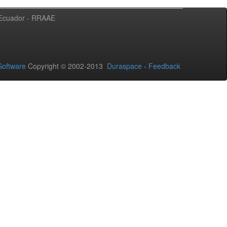
l Ecuador - RRAAE
oftware
Copyright © 2002-2013
Duraspace
-
Feedback