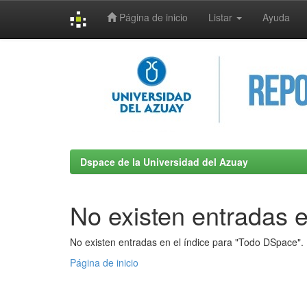
Página de inicio
Listar
Ayuda
Skip
navigation
Dspace de la Universidad del Azuay
No existen entradas e
No existen entradas en el índice para "Todo DSpace".
Página de inicio