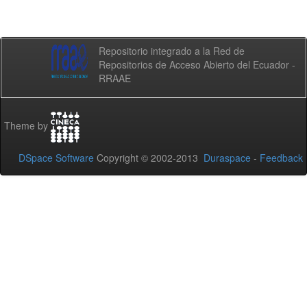
Repositorio integrado a la Red de
Repositorios de Acceso Abierto del Ecuador -
RRAAE
Theme by
DSpace Software
Copyright © 2002-2013
Duraspace
-
Feedback