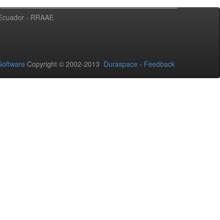
l Ecuador - RRAAE
oftware
Copyright © 2002-2013
Duraspace
-
Feedback