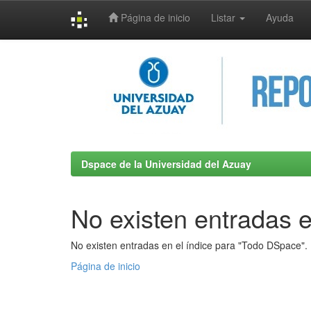
Página de inicio
Listar
Ayuda
Skip
navigation
Dspace de la Universidad del Azuay
No existen entradas e
No existen entradas en el índice para "Todo DSpace".
Página de inicio