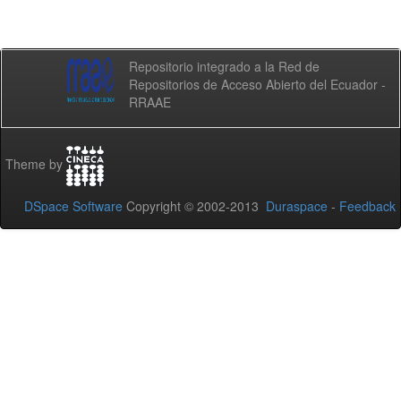
Repositorio integrado a la Red de
Repositorios de Acceso Abierto del Ecuador -
RRAAE
Theme by
DSpace Software
Copyright © 2002-2013
Duraspace
-
Feedback