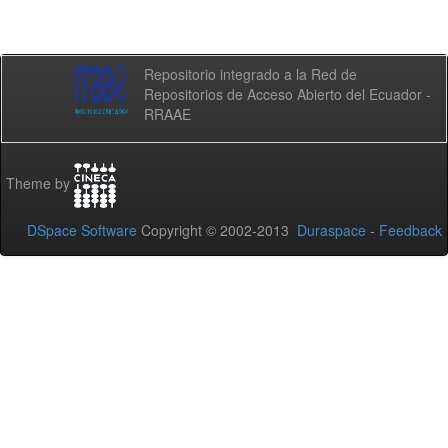
Repositorio integrado a la Red de
Repositorios de Acceso Abierto del Ecuador -
RRAAE
Theme by
DSpace Software
Copyright © 2002-2013
Duraspace
-
Feedback