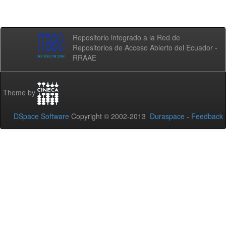
Repositorio integrado a la Red de
Repositorios de Acceso Abierto del Ecuador -
RRAAE
Theme by
DSpace Software
Copyright © 2002-2013
Duraspace
-
Feedback