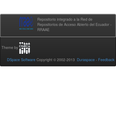
Repositorio integrado a la Red de
Repositorios de Acceso Abierto del Ecuador -
RRAAE
Theme by
DSpace Software
Copyright © 2002-2013
Duraspace
-
Feedback