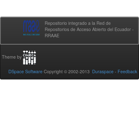
Repositorio integrado a la Red de
Repositorios de Acceso Abierto del Ecuador -
RRAAE
Theme by
DSpace Software
Copyright © 2002-2013
Duraspace
-
Feedback