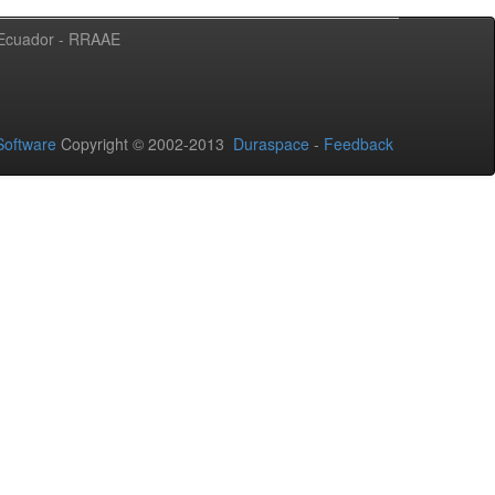
l Ecuador - RRAAE
oftware
Copyright © 2002-2013
Duraspace
-
Feedback