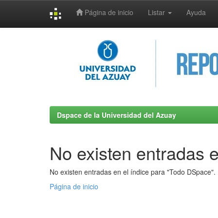
Página de inicio
Listar
Ayuda
Skip
navigation
Dspace de la Universidad del Azuay
No existen entradas e
No existen entradas en el índice para "Todo DSpace".
Página de inicio