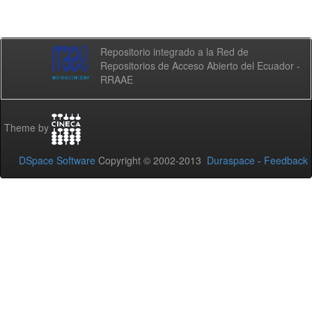
Repositorio integrado a la Red de
Repositorios de Acceso Abierto del Ecuador -
RRAAE
Theme by
DSpace Software
Copyright © 2002-2013
Duraspace
-
Feedback