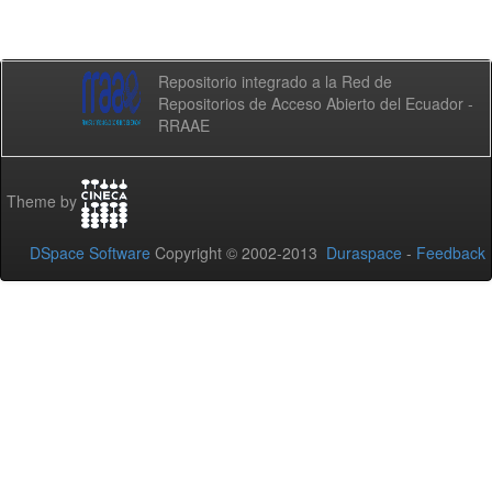
Repositorio integrado a la Red de
Repositorios de Acceso Abierto del Ecuador -
RRAAE
Theme by
DSpace Software
Copyright © 2002-2013
Duraspace
-
Feedback