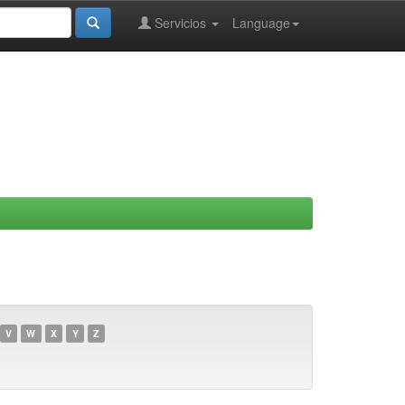
Servicios
Language
V
W
X
Y
Z