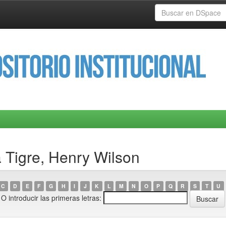
a Tigre, Henry Wilson
C
D
E
F
G
H
I
J
K
L
M
N
O
P
Q
R
S
T
U
O introducir las primeras letras: