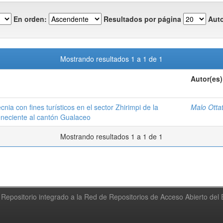
En orden:
Resultados por página
Auto
Mostrando resultados 1 a 1 de 1
Autor(es)
cnia con fines turísticos en el sector Zhirimpi de la
Malo Ottat
eneciente al cantón Gualaceo
Mostrando resultados 1 a 1 de 1
Repositorio integrado a la Red de Repositorios de Acceso Abierto de