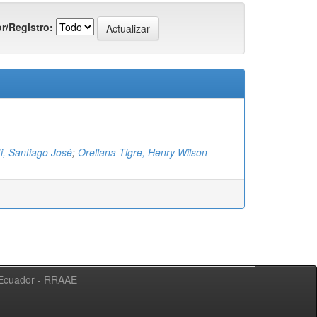
r/Registro:
i, Santiago José
;
Orellana Tigre, Henry Wilson
l Ecuador - RRAAE