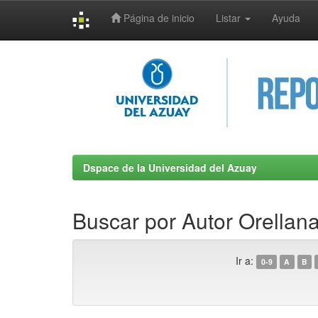
Página de inicio
Listar
Ayuda
Skip
navigation
Dspace de la Universidad del Azuay
Buscar por Autor Orellan
Ir a:
0-9
A
B