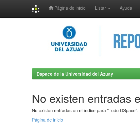
Página de inicio
Listar
Ayuda
Skip
navigation
Dspace de la Universidad del Azuay
No existen entradas e
No existen entradas en el índice para "Todo DSpace".
Página de inicio