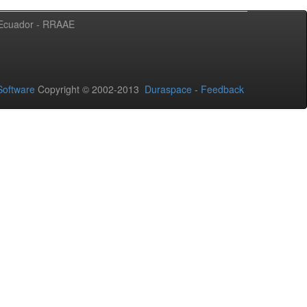
l Ecuador - RRAAE
oftware
Copyright © 2002-2013
Duraspace
-
Feedback