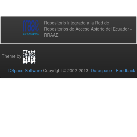
Repositorio integrado a la Red de
Repositorios de Acceso Abierto del Ecuador -
RRAAE
Theme by
DSpace Software
Copyright © 2002-2013
Duraspace
-
Feedback