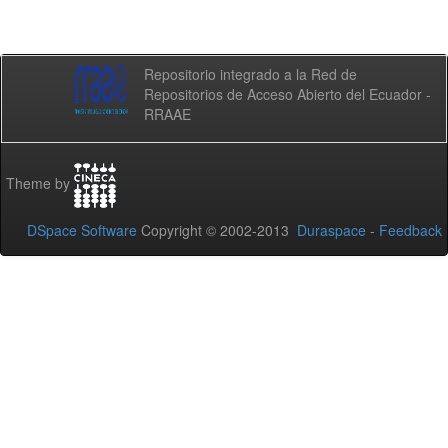
Repositorio integrado a la Red de
Repositorios de Acceso Abierto del Ecuador -
RRAAE
Theme by
DSpace Software
Copyright © 2002-2013
Duraspace
-
Feedback