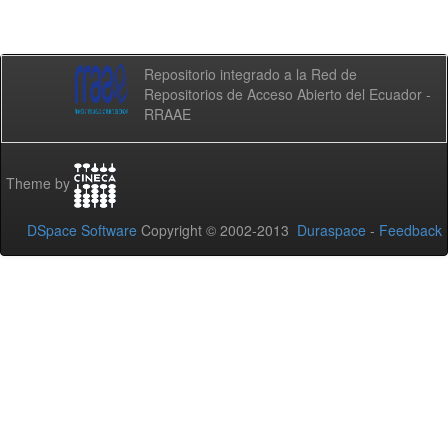
Repositorio integrado a la Red de
Repositorios de Acceso Abierto del Ecuador -
RRAAE
Theme by
DSpace Software
Copyright © 2002-2013
Duraspace
-
Feedback