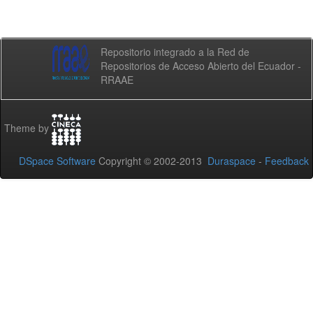
Repositorio integrado a la Red de
Repositorios de Acceso Abierto del Ecuador -
RRAAE
Theme by
DSpace Software
Copyright © 2002-2013
Duraspace
-
Feedback