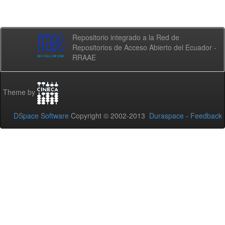
Repositorio integrado a la Red de
Repositorios de Acceso Abierto del Ecuador -
RRAAE
Theme by
DSpace Software
Copyright © 2002-2013
Duraspace
-
Feedback