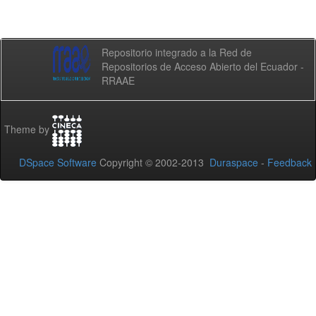
Repositorio integrado a la Red de
Repositorios de Acceso Abierto del Ecuador -
RRAAE
Theme by
DSpace Software
Copyright © 2002-2013
Duraspace
-
Feedback