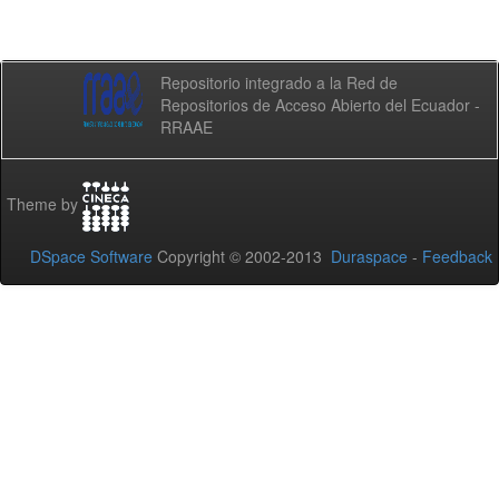
Repositorio integrado a la Red de
Repositorios de Acceso Abierto del Ecuador -
RRAAE
Theme by
DSpace Software
Copyright © 2002-2013
Duraspace
-
Feedback