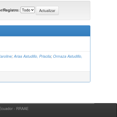
r/Registro:
Caroline
;
Arias Astudillo, Priscila
;
Ormaza Astudillo,
l Ecuador - RRAAE