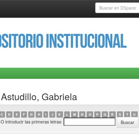
studillo, Gabriela
C
D
E
F
G
H
I
J
K
L
M
N
O
P
Q
R
S
T
U
O introducir las primeras letras: