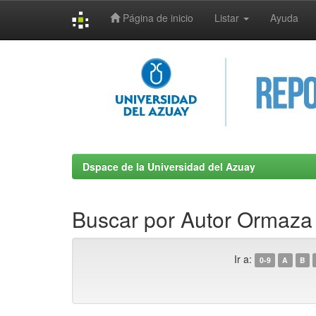
Página de inicio
Listar
Ayuda
Skip
navigation
Dspace de la Universidad del Azuay
Buscar por Autor Ormaza A
Ir a:
0-9
A
B