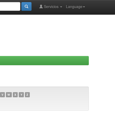
Servicios
Language
V
W
X
Y
Z