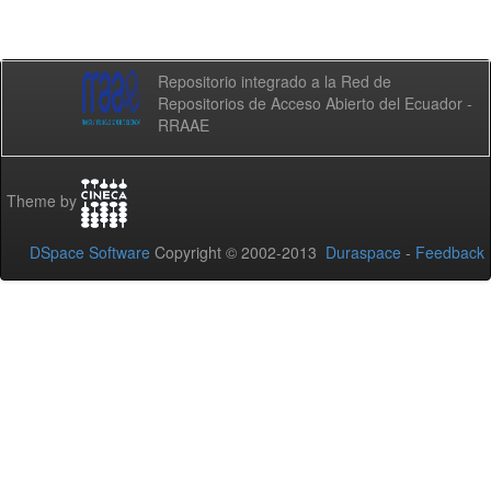
Repositorio integrado a la Red de
Repositorios de Acceso Abierto del Ecuador -
RRAAE
Theme by
DSpace Software
Copyright © 2002-2013
Duraspace
-
Feedback