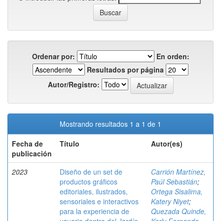
Ordenar por:
En orden:
Resultados por página
Autor/Registro:
Mostrando resultados 1 a 1 de 1
Fecha de
Título
Autor(es)
publicación
2023
Diseño de un set de
Carrión Martínez,
productos gráficos
Paúl Sebastián
;
editoriales, ilustrados,
Ortega Sisalima,
sensoriales e interactivos
Katery Niyet
;
para la experiencia de
Quezada Quinde,