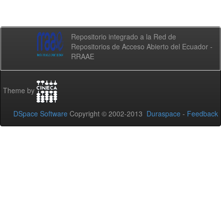
Repositorio integrado a la Red de
Repositorios de Acceso Abierto del Ecuador -
RRAAE
Theme by
DSpace Software
Copyright © 2002-2013
Duraspace
-
Feedback