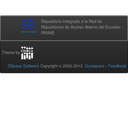
Repositorio integrado a la Red de
Repositorios de Acceso Abierto del Ecuador -
RRAAE
Theme by
DSpace Software
Copyright © 2002-2013
Duraspace
-
Feedback