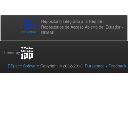
Repositorio integrado a la Red de
Repositorios de Acceso Abierto del Ecuador -
RRAAE
Theme by
DSpace Software
Copyright © 2002-2013
Duraspace
-
Feedback