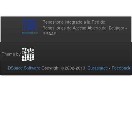
Repositorio integrado a la Red de
Repositorios de Acceso Abierto del Ecuador -
RRAAE
Theme by
DSpace Software
Copyright © 2002-2013
Duraspace
-
Feedback