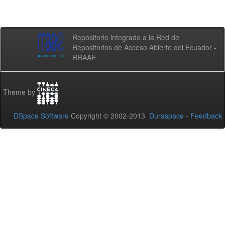
Repositorio integrado a la Red de
Repositorios de Acceso Abierto del Ecuador -
RRAAE
Theme by
DSpace Software
Copyright © 2002-2013
Duraspace
-
Feedback