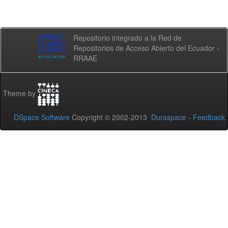
Repositorio integrado a la Red de
Repositorios de Acceso Abierto del Ecuador -
RRAAE
Theme by
DSpace Software
Copyright © 2002-2013
Duraspace
-
Feedback