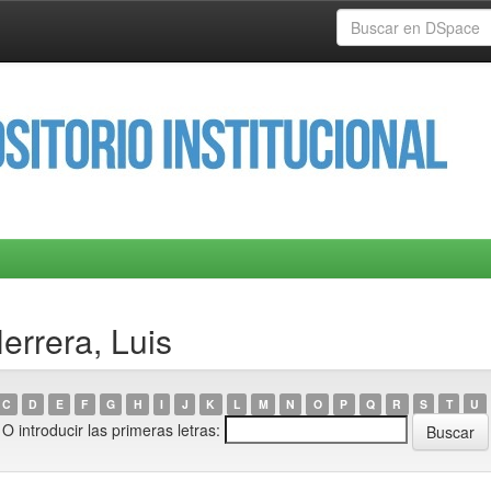
errera, Luis
C
D
E
F
G
H
I
J
K
L
M
N
O
P
Q
R
S
T
U
O introducir las primeras letras: