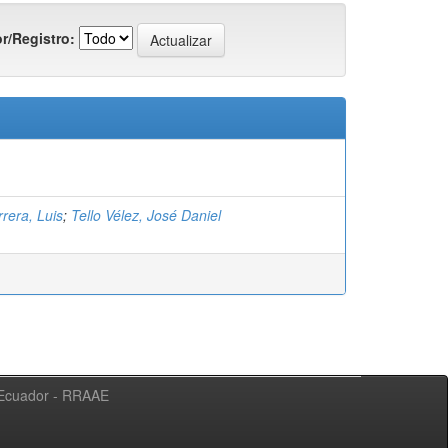
r/Registro:
rera, Luis
;
Tello Vélez, José Daniel
l Ecuador - RRAAE