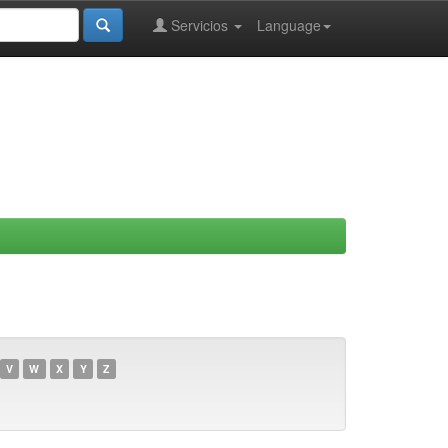
Servicios
Language
V
W
X
Y
Z