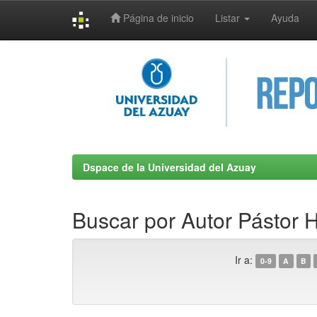
Página de inicio
Listar
Ayuda
Skip
navigation
Dspace de la Universidad del Azuay
Buscar por Autor Pástor H
Ir a:
0-9
A
B