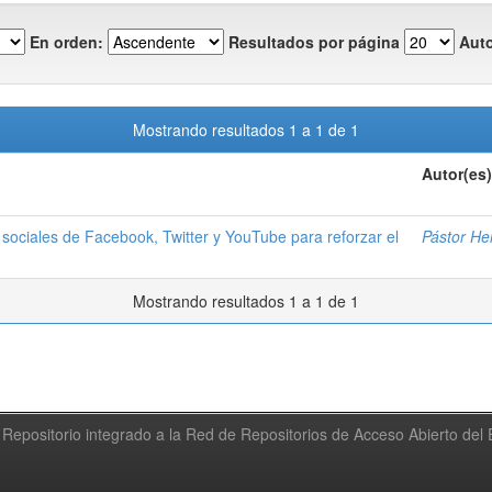
En orden:
Resultados por página
Auto
Mostrando resultados 1 a 1 de 1
Autor(es)
sociales de Facebook, Twitter y YouTube para reforzar el
Pástor Her
Mostrando resultados 1 a 1 de 1
Repositorio integrado a la Red de Repositorios de Acceso Abierto de