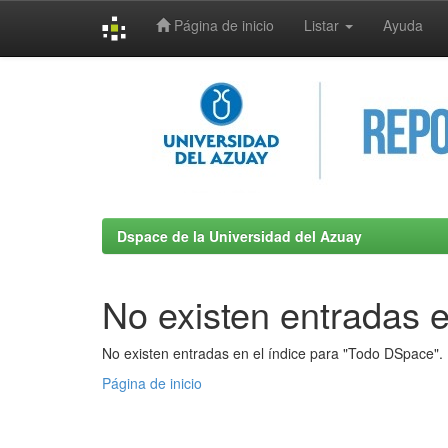
Página de inicio
Listar
Ayuda
Skip
navigation
Dspace de la Universidad del Azuay
No existen entradas e
No existen entradas en el índice para "Todo DSpace".
Página de inicio