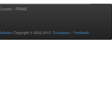
l Ecuador - RRAAE
oftware
Copyright © 2002-2013
Duraspace
-
Feedback