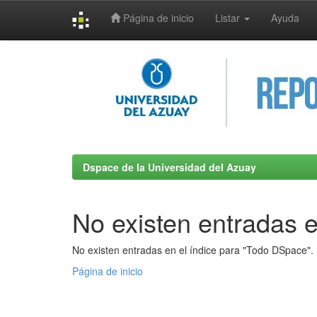
Página de inicio
Listar
Ayuda
Skip
navigation
Dspace de la Universidad del Azuay
No existen entradas e
No existen entradas en el índice para "Todo DSpace".
Página de inicio