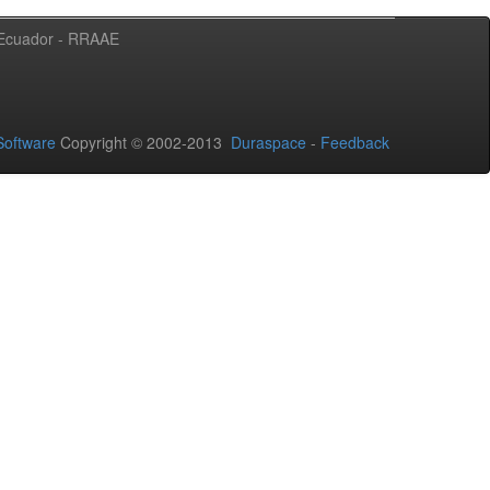
l Ecuador - RRAAE
oftware
Copyright © 2002-2013
Duraspace
-
Feedback