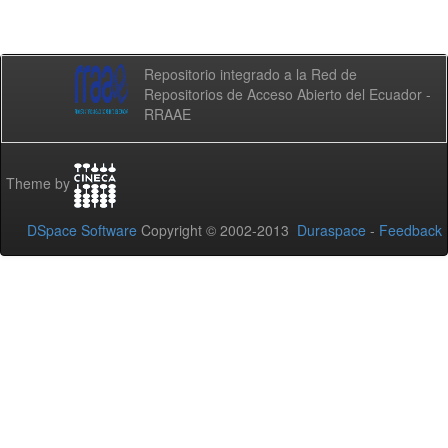
Repositorio integrado a la Red de
Repositorios de Acceso Abierto del Ecuador -
RRAAE
Theme by
DSpace Software
Copyright © 2002-2013
Duraspace
-
Feedback