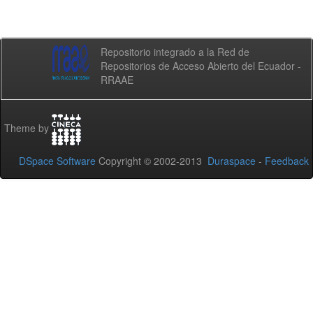
Repositorio integrado a la Red de
Repositorios de Acceso Abierto del Ecuador -
RRAAE
Theme by
DSpace Software
Copyright © 2002-2013
Duraspace
-
Feedback