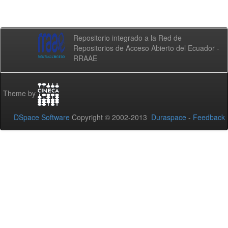
Repositorio integrado a la Red de
Repositorios de Acceso Abierto del Ecuador -
RRAAE
Theme by
DSpace Software
Copyright © 2002-2013
Duraspace
-
Feedback