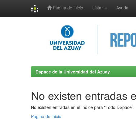
Página de inicio
Listar
Ayuda
Skip
navigation
Dspace de la Universidad del Azuay
No existen entradas e
No existen entradas en el índice para "Todo DSpace".
Página de inicio