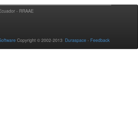
l Ecuador - RRAAE
oftware
Copyright © 2002-2013
Duraspace
-
Feedback