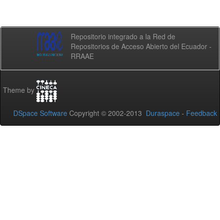
Repositorio integrado a la Red de
Repositorios de Acceso Abierto del Ecuador -
RRAAE
Theme by
DSpace Software
Copyright © 2002-2013
Duraspace
-
Feedback