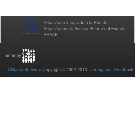
Repositorio integrado a la Red de
Repositorios de Acceso Abierto del Ecuador -
RRAAE
Theme by
DSpace Software
Copyright © 2002-2013
Duraspace
-
Feedback