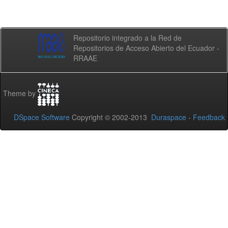
Repositorio integrado a la Red de
Repositorios de Acceso Abierto del Ecuador -
RRAAE
Theme by
DSpace Software
Copyright © 2002-2013
Duraspace
-
Feedback