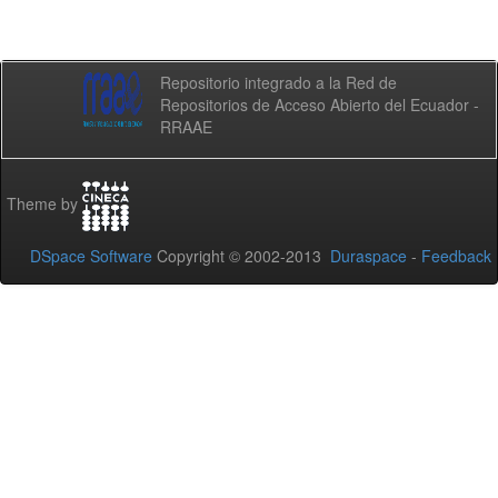
Repositorio integrado a la Red de
Repositorios de Acceso Abierto del Ecuador -
RRAAE
Theme by
DSpace Software
Copyright © 2002-2013
Duraspace
-
Feedback